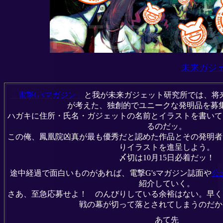
未来ガジ
「電撃G'sマガジン」
と我が未来ガジェット研究所では、将
が考えた、独創的でユニークな発明品を募
ハガキに住所・氏名・ガジェットの名前とイラストを書いて
るのだッ。
この俺、鳳凰院凶真が最も優秀だと認めた作品とその発明者
りイラストを進呈しよう。
〆切は10月15日必着だッ！
途中経過で面白いものがあれば、電撃G'sマガジン誌面や
公
紹介していく。
さあ、至急応募せよ！ のんびりしている余裕はない。早く
戦の幕が切って落とされてしまうのだか
あて先